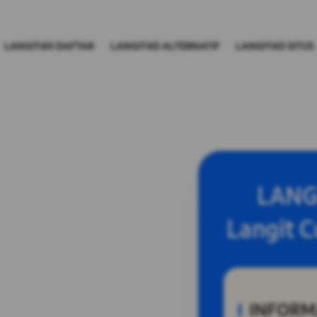
LANGIT4D DAFTAR
LANGIT4D ALTERNATIF
LANGIT4D SITUS
LANG
Langit C
INFORMA